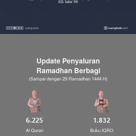
Update Penyaluran
Ramadhan Berbagi
(Sampai dengan 29 Ramadhan 1444 H)
6.225
1.832
Al Quran
Buku IQRO