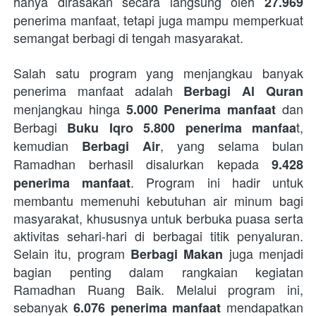
hanya dirasakan secara langsung oleh 
27.969
penerima manfaat, tetapi juga mampu memperkuat 
semangat berbagi di tengah masyarakat. 
Salah satu program yang menjangkau banyak 
penerima manfaat adalah
 Berbagi Al Quran 
menjangkau hinga 
 dan 
5.000 Penerima manfaat
Berbagi 
t, 
Buku Iqro 5.800 penerima manfaa
kemudian 
, yang selama bulan 
Berbagi Air
Ramadhan berhasil disalurkan kepada 
9.428 
. Program ini hadir untuk 
penerima manfaat
membantu memenuhi kebutuhan air minum bagi 
masyarakat, khususnya untuk berbuka puasa serta 
aktivitas sehari-hari di berbagai titik penyaluran. 
Selain itu, program 
 juga menjadi 
Berbagi Makan
bagian penting dalam rangkaian kegiatan 
Ramadhan Ruang Baik. Melalui program ini, 
sebanyak 
 mendapatkan 
6.076 penerima manfaat