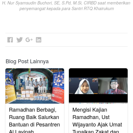
H. Nur Syamsudin Buchori, SE, S.Pd, M.Si, CIRBD saat memberikan 
penyemangat kepada para Santri RTQ Khairukum
Blog Post Lainnya
Ramadhan Berbagi,
Mengisi Kajian
Ruang Baik Salurkan
Ramadhan, Ust
Bantuan di Pesantren
Wijayanto Ajak Umat
Al Layinah,
Tunaikan Zakat dan