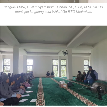
Pengurus BWI, H. Nur Syamsudin Buchori, SE, S.Pd, M.Si, CIRBD 
meninjau langsung aset Wakaf Gd RTQ Khairukum