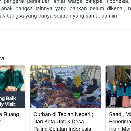
r pengerat persatuan antar warga bangsa Indonesia, 
 anak bangsa lainnya yang bahkan belum dikenal, n
ak bangsa yang punya sejarah yang sama. aamiin
ya
a Ruang
Qurban di Tepian Negeri ;
Saadi, M
e
Dari Kota Untuk Desa
Penerima
Paling Selatan Indonesia
Ingin Men