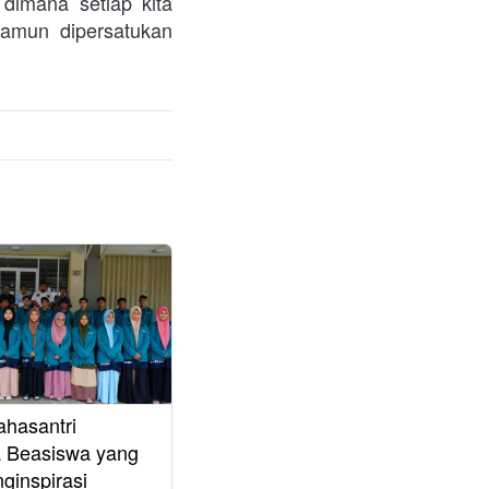
dimana setiap kita 
amun dipersatukan 
ahasantri
 Beasiswa yang
ginspirasi