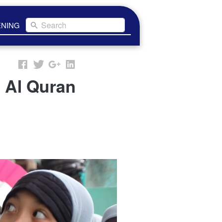
Search
ENING
 Al Quran