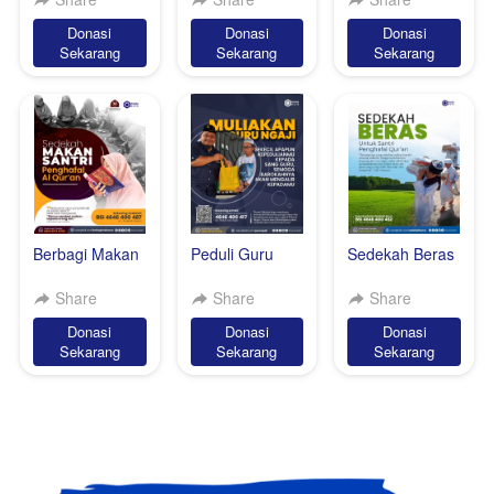
Masjid
Donasi
Donasi
Donasi
`
`
`
Sekarang
Sekarang
Sekarang
Berbagi Makan
Peduli Guru
Sedekah Beras
Untuk Santri
Ngaji
Untuk Santri
Penghafal
Pedalaman
Share
Share
Share
Quran
Donasi
Donasi
Donasi
`
`
`
Sekarang
Sekarang
Sekarang