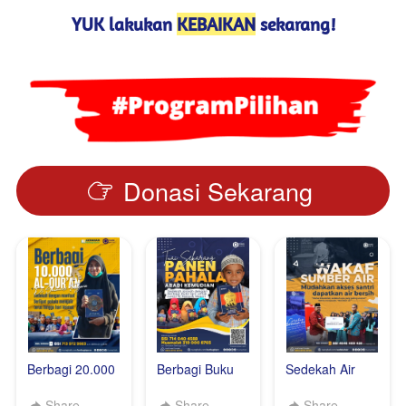
YUK lakukan 
KEBAIKAN
 sekarang!
Donasi Sekarang
`
Berbagi 20.000
Berbagi Buku
Sedekah Air
Al Quran Untuk
Iqro Untuk Anak
Untuk
Pedalaman
Pedalaman
Pesantren dan
Share
Share
Share