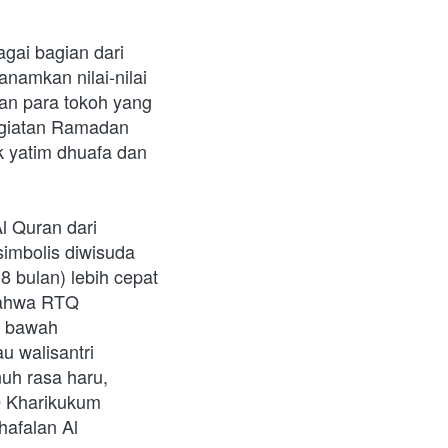
ai bagian dari 
amkan nilai-nilai 
an para tokoh yang 
giatan Ramadan 
 yatim dhuafa dan 
 Quran dari 
imbolis diwisuda 
 bulan) lebih cepat 
bahwa RTQ 
 bawah 
 walisantri 
uh rasa haru, 
 Kharikukum 
afalan Al 