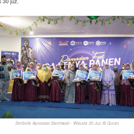
30 juz.  
Simbolis Apresiasi Santriwati - Wisuda 30 Juz Al Quran