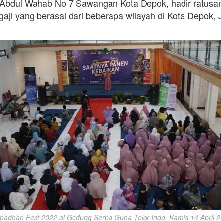
. Abdul Wahab No 7 Sawangan Kota Depok, hadir ratusan
aji yang berasal dari beberapa wilayah di Kota Depok, 
adhan Fest 2022 di Gedung Serba Guna Telor Indo, Kamis 14 April 