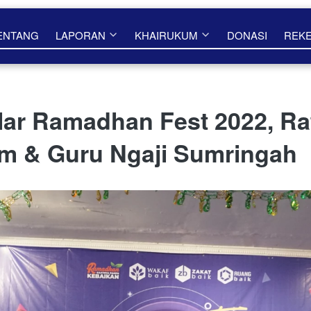
ENTANG
LAPORAN
KHAIRUKUM
DONASI
REK
lar Ramadhan Fest 2022, R
im & Guru Ngaji Sumringah