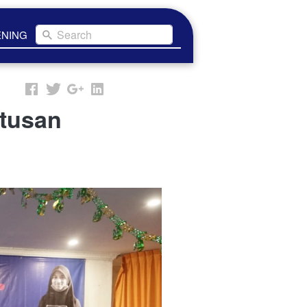
Search
ENING
atusan