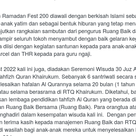
 Ramadan Fest 200 diawali dengan berkisah Islami sebag
-anak yatim dan sebagai bentuk hiburan yang tetap menan
anjutkan rangkaian sambutan dari pengurus Ruang Baik d
ampir seluruh tokoh menyambut dengan baik gelaran ke
na diisi dengan kegiatan santunan kepada para anak-anak
rcel dan THR kepada para guru ngaji. 
2022 kali ini juga, diadakan Seremoni Wisuda 30 Juz Al
ahfizh Quran Khairukum. Sebanyak 6 santriwati secara s
esaikan hafalan Al Qurannya selama 20 bulan (1 tahun 8
n atau selama berasrama di RTQ Khairukum. Diketahui, 
n lembaga pendidikan tahfizh Al Quran yang berada di
n Ruang Baik Bersama (Ruang Baik). Para orangtua atau
nghadiri dalam kesempatan wisuda kali ini.  Dengan pen
n terima kasih kepada manajemen Ruang Baik dan RTQ
di wasilah bagi anak-anak mereka untuk menyelesaikan h