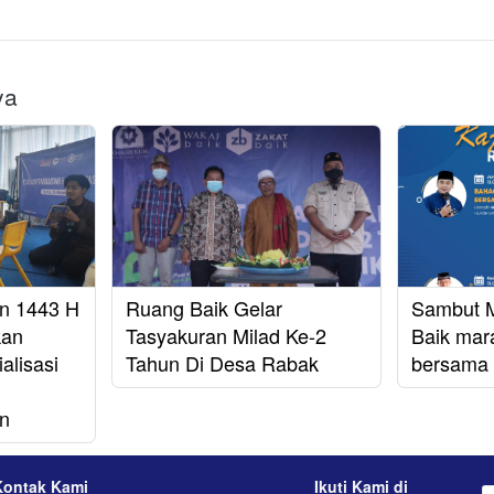
ya
n 1443 H
Ruang Baik Gelar
Sambut M
kan
Tasyakuran Milad Ke-2
Baik mara
alisasi
Tahun Di Desa Rabak
bersama 
an
Kontak Kami
Ikuti Kami di