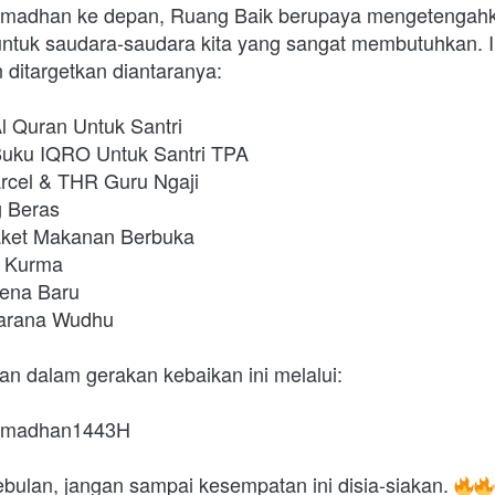
madhan ke depan, Ruang Baik berupaya mengetengah
ntuk saudara-saudara kita yang sangat membutuhkan. I
 ditargetkan diantaranya:
l Quran Untuk Santri
Buku IQRO Untuk Santri TPA
arcel & THR Guru Ngaji
g Beras
Paket Makanan Berbuka
g Kurma 
kena Baru
Sarana Wudhu
tan dalam gerakan kebaikan ini melalui:
ramadhan1443H
lan, jangan sampai kesempatan ini disia-siakan. 