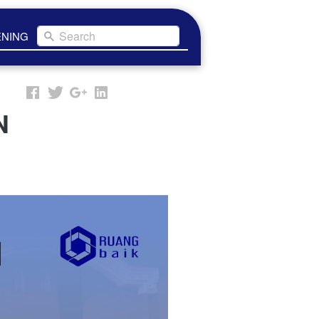
Search
ENING
N