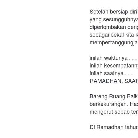
Setelah bersiap dir
yang sesungguhnya. 
diperlombakan deng
sebagai bekal kita 
mempertanggungjaw
inilah waktunya . . .
inilah kesempatannya
inilah saatnya . . .
RAMADHAN, SAAT
Bareng Ruang Baik,
berkekurangan. Had
mengerut sebab ter
Di Ramadhan tahun 