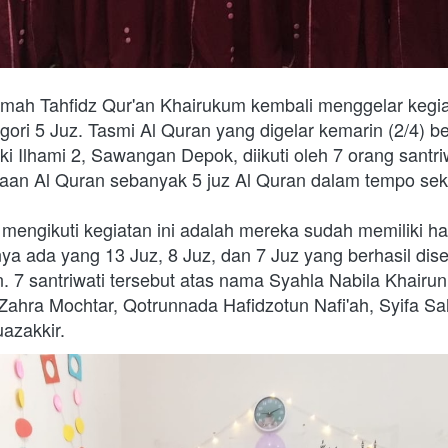
mah Tahfidz Qur'an Khairukum kembali menggelar kegiat
ori 5 Juz. Tasmi Al Quran yang digelar kemarin (2/4) b
ki Ilhami 2, Sawangan Depok, diikuti oleh 7 orang santriw
n Al Quran sebanyak 5 juz Al Quran dalam tempo seka
 mengikuti kegiatan ini adalah mereka sudah memiliki haf
ya ada yang 13 Juz, 8 Juz, dan 7 Juz yang berhasil dise
. 7 santriwati tersebut atas nama Syahla Nabila Khairun
ahra Mochtar, Qotrunnada Hafidzotun Nafi'ah, Syifa Sal
azakkir. 