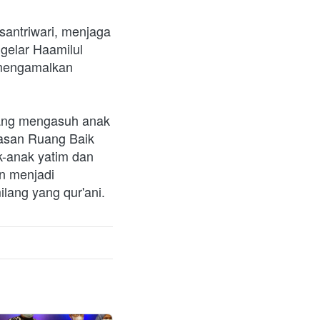
antriwari, menjaga 
elar Haamilul 
mengamalkan 
ang mengasuh anak 
asan Ruang Baik 
-anak yatim dan 
 menjadi 
lang yang qur'ani. 