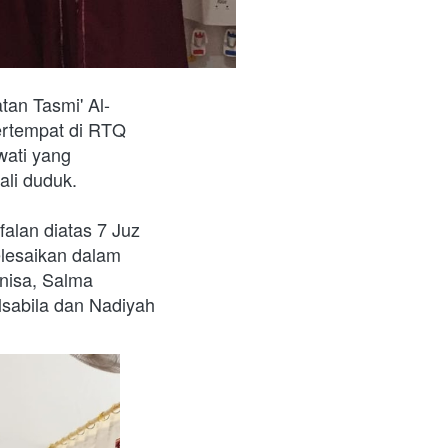
an Tasmi' Al-
ertempat di RTQ 
ati yang 
li duduk.  
alan diatas 7 Juz 
lesaikan dalam 
nisa, Salma 
sabila dan Nadiyah 