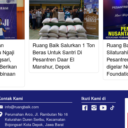
an
Ruang Baik Salurkan 1 Ton
Ruang Ba
 Ngaji
Beras Untuk Santri Di
Silatura
sari,
Pesantren Daar El
Pesantre
Berikan
Manshur, Depok
digelar 
binaan
Foundati
Kontak Kami
Ikuti Kami di
info@ruangbaik.com
Perumahan Arco, Jl. Rambutan No 16 
Kelurahan Duren Seribu, Kecamatan 
Bojongsari Kota Depok, Jawa Barat 