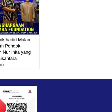
ik hadiri Malam
him Pondok
n Nur Inka yang
Nusantara
on