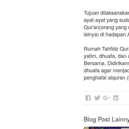
Tujuan dilaksanaka
ayat-ayat yang sud
Qur'an(orang yang
isinya) di hadapan 
Rumah Tahfidz Qur
yatim, dhuafa, dan
Bersama. Didirikan
dhuafa agar menjad
penghafal alquran 
Blog Post Lainn