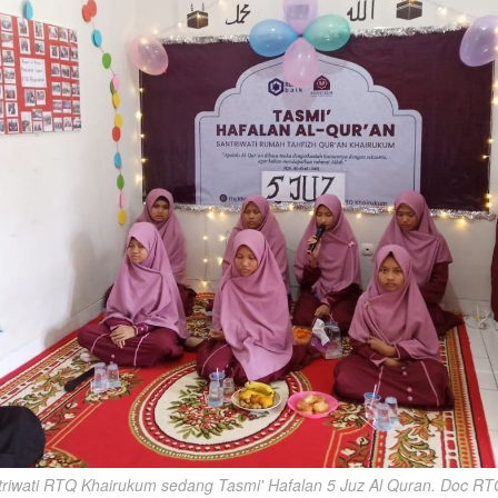
triwati RTQ Khairukum sedang Tasmi' Hafalan 5 Juz Al Quran. Doc R