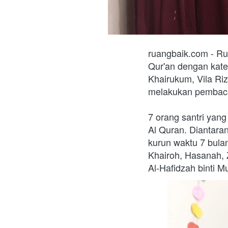
ruangbaik.com - Ru
Qur'an dengan kateg
Khairukum, Vila Riz
melakukan pembacaa
7 orang santri yang
Al Quran. Diantaran
kurun waktu 7 bulan
Khairoh, Hasanah, Z
Al-Hafidzah binti Mu