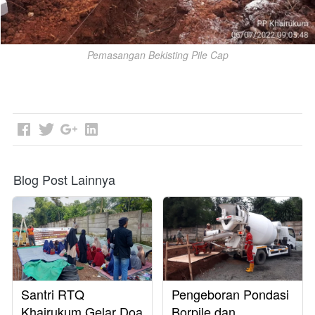
Pemasangan Bekisting Pile Cap
Blog Post Lainnya
Santri RTQ
Pengeboran Pondasi
Khairukum Gelar Doa
Borpile dan