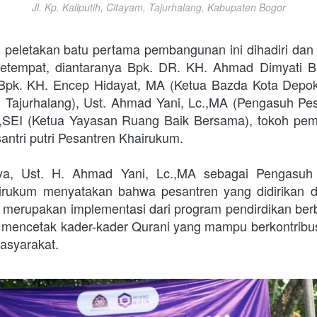
Jl. Kp. Kaliputih, Citayam, Tajurhalang, Kabupaten Bogor
 peletakan batu pertama pembangunan ini dihadiri dan d
etempat, diantaranya Bpk. DR. KH. Ahmad Dimyati B
Bpk. KH. Encep Hidayat, MA (Ketua Bazda Kota Depok
 Tajurhalang), Ust. Ahmad Yani, Lc.,MA (Pengasuh Pes
a,SEI (Ketua Yayasan Ruang Baik Bersama), tokoh pem
antri putri Pesantren Khairukum. 
a, Ust. H. Ahmad Yani, Lc.,MA sebagai Pengasuh 
irukum menyatakan bahwa pesantren yang didirikan da
i merupakan implementasi dari program pendirdikan berb
mencetak kader-kader Qurani yang mampu berkontribus
asyarakat. 