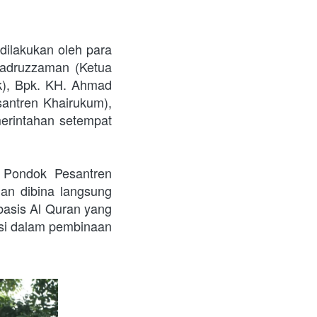
ilakukan oleh para 
adruzzaman (Ketua 
), Bpk. KH. Ahmad 
antren Khairukum), 
erintahan setempat 
Pondok Pesantren 
n dibina langsung 
asis Al Quran yang 
i dalam pembinaan 