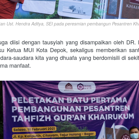
an Ust. Hendra Aditya, SEI pada peresmian pembangun Pesantren Kh
juga diisi dengan tausyiah yang disampaikan oleh DR.
u Ketua MUI Kota Depok, sekaligus memberikan sant
ara-saudara kita yang dhuafa yang berdomisili di sekit
ima manfaat.