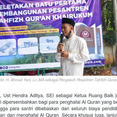
st. H. Ahmad Yani, Lc.,MA sebagai Pengasuh Pesantren Tahfizh Qura
, Ust Hendra Aditya, SEI sebagai Ketua Ruang Baik 
i dipersembahkan bagi para penghafal Al Quran yang ber
ga para santri dibebaskan dari seluruh biaya pendid
an dan menghafal Al Quran. Secara khusus juga, lanjut