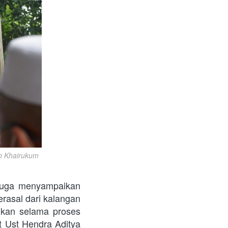
n Khairukum
juga menyampaikan 
asal dari kalangan 
ikan selama proses 
 Ust Hendra Aditya 