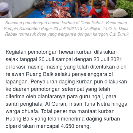
Suasana pemotongan hewan kurban di Desa Rabak, Kecamatan 
Rumpin Kabupaten Bogor 23 Juli 2021/13 Dzulhijjah 1442 H. Desa 
Rabak termasuk desa yang warganya dengan kategori Gizi Buruk
Kegiatan pemotongan hewan kurban dilakukan 
sejak tanggal 20 Juli sampai dengan 23 Juli 2021 
di lokasi masing-masing yang telah ditentukan oleh 
relawan Ruang Baik selaku penyelenggara di 
lapangan. Penyaluran daging kurban pun dilakukan 
ke daerah pemotongan setempat yang telah 
diterima oleh diantaranya para guru ngaji, para 
santri penghafal Al Quran, Insan Tuna Netra hingga 
warga dhuafa. Total penerima manfaat kurban 
Ruang Baik yang telah menerima daging kurban 
diperkirakan mencapai 4.650 orang. 