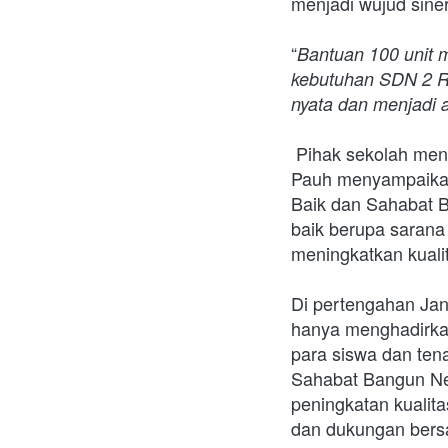
menjadi wujud sine
“
Bantuan 100 unit m
kebutuhan SDN 2 R
nyata dan menjadi 
 Pihak sekolah menyambut baik dan mengapresiasi bantuan tersebut. Kepala SDN 2 Rantau 
Pauh menyampaikan 
Baik dan Sahabat B
baik berupa sarana
meningkatkan kualit
Di pertengahan Jan
hanya menghadirkan
para siswa dan tena
Sahabat Bangun Neg
peningkatan kualit
dan dukungan bers