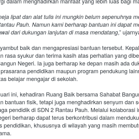
rgi dalam menghadirkan manfaat yang lebih luas bagi m
eja lipat dan alat tulis ini mungkin belum sepenuhnya m
antau Pauh. Namun kami berharap bantuan ini dapat m
,” ujarny
awal dari dukungan lanjutan di masa mendatang
rasa syukur dan terima kasih atas perhatian yang dibe
angun Negeri. Ia juga berharap ke depan masih ada duk
 prasarana pendidikan maupun program pendukung lainn
as belajar mengajar di sekolah.
uari ini, kehadiran Ruang Baik bersama Sahabat Bangun 
 bantuan fisik, tetapi juga menghadirkan senyum dan s
ga pendidik di SDN 2 Rantau Pauh. Melalui kolaborasi i
eri berharap dapat terus berkontribusi dalam menduk
as pendidikan, khususnya di wilayah yang masih membut
ama. 