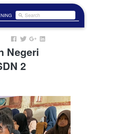
Search
ENING
n Negeri
SDN 2