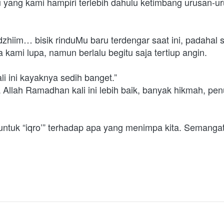
yang kami hampiri terlebih dahulu ketimbang urusan-uru
adzhiim… bisik rinduMu baru terdengar saat ini, padahal s
a kami lupa, namun berlalu begitu saja tertiup angin. 
 ini kayaknya sedih banget.” 
 Allah Ramadhan kali ini lebih baik, banyak hikmah, pe
 
 untuk “iqro’” terhadap apa yang menimpa kita. Semanga