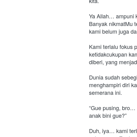
kita. 
Ya Allah… ampuni ka
Banyak nikmatMu te
kami belum juga da
Kami terlalu fokus 
ketidakcukupan kam
diberi, yang menja
Dunia sudah sebegi
menghampiri diri ka
semerana ini. 
“Gue pusing, bro… 
anak bini gue?” 
Duh, iya… kami ter