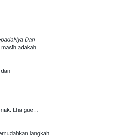
kepadaNya
Dan 
, masih adakah 
 dan 
enak. Lha gue… 
 memudahkan langkah 