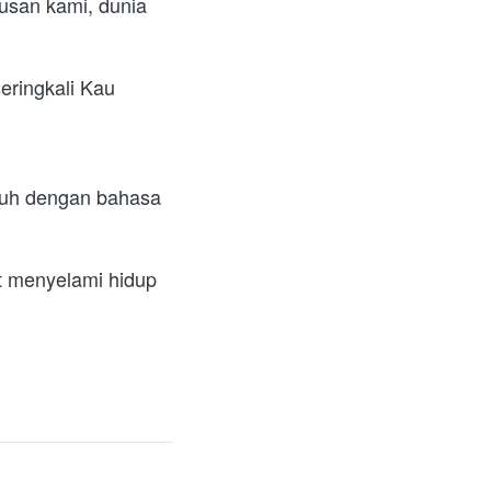
san kami, dunia 
eringkali Kau 
nuh dengan bahasa 
t menyelami hidup 