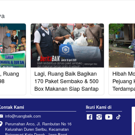
ya
, Ruang
Lagi, Ruang Baik Bagikan
Hibah Mo
98
170 Paket Sembako & 500
Pejuang 
Box Makanan Siap Santap
Terdampa
Kontak Kami
Ikuti Kami di
info@ruangbaik.com
Perumahan Arco, Jl. Rambutan No 16 
Kelurahan Duren Seribu, Kecamatan 
Bojongsari Kota Depok, Jawa Barat 