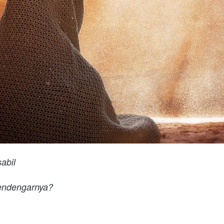
sabil
endengarnya?