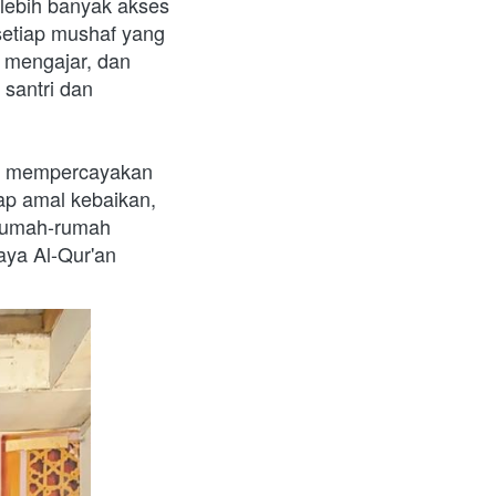
lebih banyak akses 
etiap mushaf yang 
 mengajar, dan 
antri dan 
ah mempercayakan 
p amal kebaikan, 
rumah-rumah 
aya Al-Qur'an 