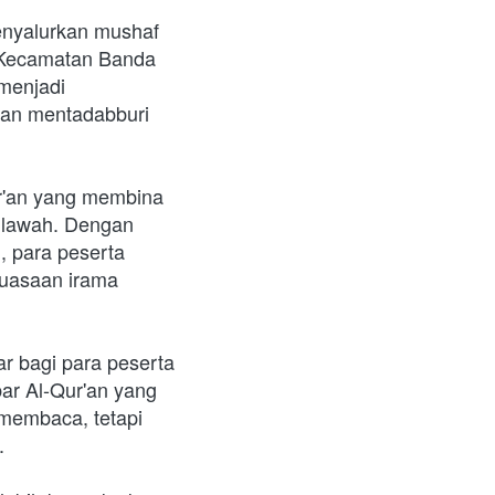
nyalurkan mushaf 
 Kecamatan Banda 
menjadi 
an mentadabburi 
r'an yang membina 
lawah. Dengan 
 para peserta 
uasaan irama 
r bagi para peserta 
ar Al-Qur'an yang 
membaca, tetapi 
.