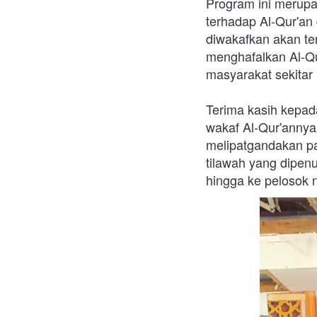
Program ini merupa
terhadap Al-Qur'an
diwakafkan akan te
menghafalkan Al-Qu
masyarakat sekitar
Terima kasih kepad
wakaf Al-Qur'annya
melipatgandakan pa
tilawah yang dipenu
hingga ke pelosok 