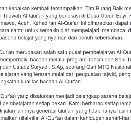
nah kebaikan kembali tersampaikan. Tim Ruang Baik me
 Tilawah Al-Qur'an yang berlokasi di Desa Uteun Bayi,
umawe, Aceh. Kehadiran Al-Qur'an ini diharapkan dapat 
ara santri untuk semakin giat mempelajari, membaca, d
suasana belajar yang nyaman dan penuh keberkahan.
ur'an merupakan salah satu pusat pembelajaran Al-Qu
emperbaiki bacaan melalui program Tahsin dan Seni Ti
 dari Ustadz Suryadi, S.Ag, seorang Qari MTQ Nasional,
ajaran yang terarah mulai dari penguatan tajwid, peng
ingkatan kualitas bacaan Al-Qur'an.
Qur'an yang disalurkan menjadi pelengkap sarana belaja
i pembelajaran setiap pekan. Kami berharap setiap lemb
 jalan lahirnya generasi Qur'ani yang tidak hanya fasih 
lkan nilai-nilai Al-Qur'an dalam kehidupan sehari-hari