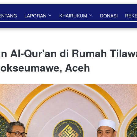
ENTANG
LAPORAN
KHAIRUKUM
DONASI
REK
n Al-Qur'an di Rumah Tilaw
hokseumawe, Aceh