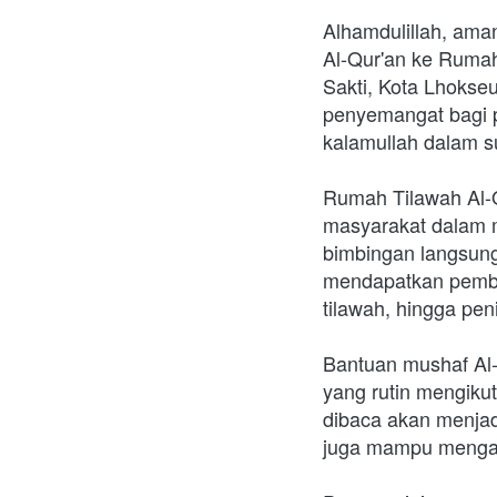
Alhamdulillah, ama
Al-Qur'an ke Rumah
Sakti, Kota Lhokse
penyemangat bagi p
kalamullah dalam 
Rumah Tilawah Al-Q
masyarakat dalam m
bimbingan langsung
mendapatkan pembel
tilawah, hingga pen
Bantuan mushaf Al-
yang rutin mengikut
dibaca akan menjadi
juga mampu mengama