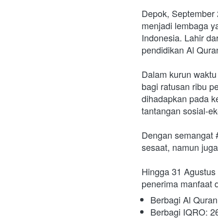
Depok, September 2
menjadi lembaga ya
Indonesia. Lahir d
pendidikan Al Quran
Dalam kurun waktu l
bagi ratusan ribu p
dihadapkan pada ket
tantangan sosial-e
Dengan semangat #b
sesaat, namun juga
Hingga 31 Agustus 
penerima manfaat d
Berbagi Al Quran
Berbagi IQRO: 2