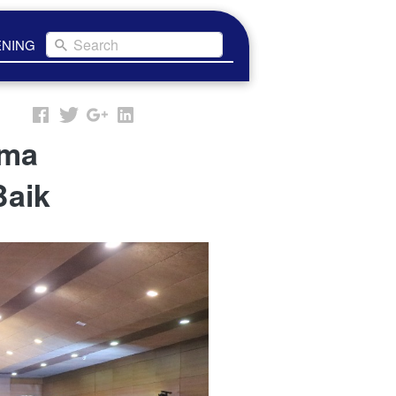
Search
ENING
ima
Baik