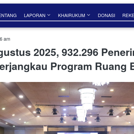
ENTANG
LAPORAN
KHAIRUKUM
DONASI
REK
46 am
ustus 2025, 932.296 Pener
Terjangkau Program Ruang 