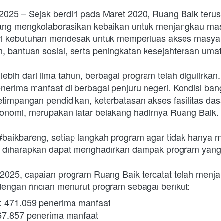
025 – Sejak berdiri pada Maret 2020, Ruang Baik terus
ng mengkolaborasikan kebaikan untuk menjangkau masya
ari kebutuhan mendesak untuk memperluas akses masyar
, bantuan sosial, serta peningkatan kesejahteraan umat
ebih dari lima tahun, berbagai program telah digulirkan.
enerima manfaat di berbagai penjuru negeri. Kondisi ban
impangan pendidikan, keterbatasan akses fasilitas dasa
konomi, merupakan latar belakang hadirnya Ruang Baik. 
aikbareng, setiap langkah program agar tidak hanya m
 diharapkan dapat menghadirkan dampak program yang 
2025, capaian program Ruang Baik tercatat telah menja
engan rincian menurut program sebagai berikut: 
: 471.059 penerima manfaat
67.857 penerima manfaat