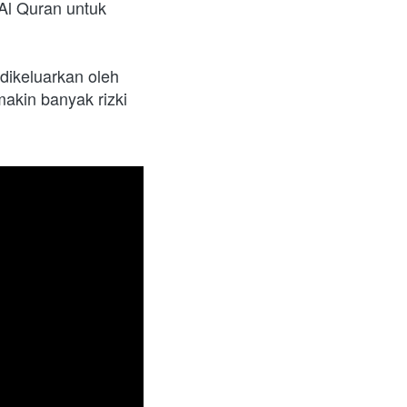
l Quran untuk 
ikeluarkan oleh 
akin banyak rizki 