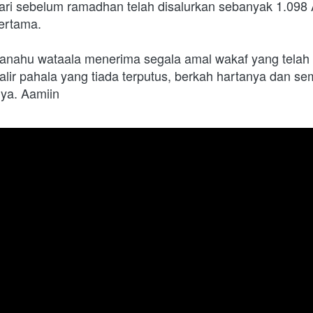
ri sebelum ramadhan telah disalurkan sebanyak 1.098 A
rtama.   
nahu wataala menerima segala amal wakaf yang telah d
lir pahala yang tiada terputus, berkah hartanya dan sem
nya. Aamiin