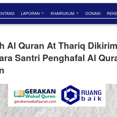
ENTANG
LAPORAN
KHAIRUKUM
DONASI
REK
h Al Quran At Thariq Dikiri
ra Santri Penghafal Al Qu
n