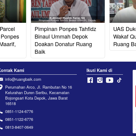
Parcel
Pimpinan Ponpes Tahfidz
UAS Duk
, Ponpes
Binaul Ummah Depok
Wakaf Q
Maarif,
Doakan Donatur Ruang
Ruang Ba
Baik
Kontak Kami
Ikuti Kami di
info@ruangbaik.com
Perumahan Arco, Jl. Rambutan No 16 
Kelurahan Duren Seribu, Kecamatan 
Bojongsari Kota Depok, Jawa Barat 
16518
0851-1124-6776
0851-1122-6776
0813-8407-0649