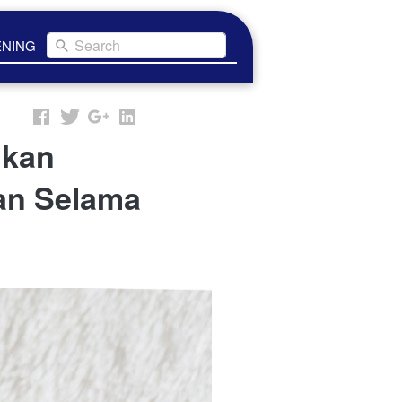
Search
ENING
mkan
ran Selama