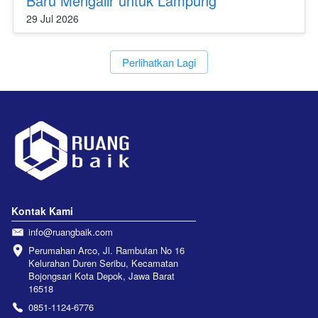
Baru Mengalir untuk Lampung
29 Jul 2026
`
Perlihatkan Lagi
Kontak Kami
info@ruangbaik.com
Perumahan Arco, Jl. Rambutan No 16 
Kelurahan Duren Seribu, Kecamatan 
Bojongsari Kota Depok, Jawa Barat 
16518
0851-1124-6776