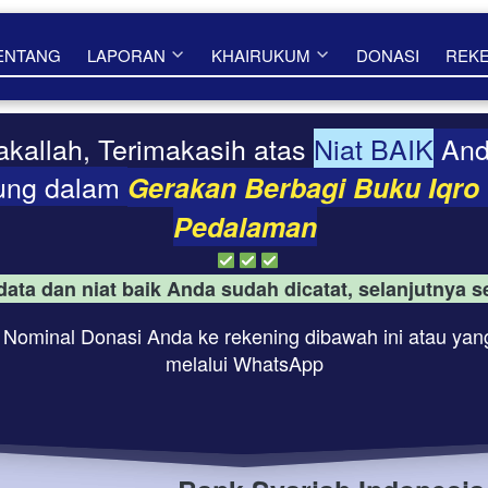
ENTANG
LAPORAN
KHAIRUKUM
DONASI
REK
kallah, Terimakasih atas 
Niat BAIK
 An
ung dalam 
Gerakan Berbagi Buku Iqro 
Pedalaman
 data dan niat baik Anda sudah dicatat, selanjutnya
 Nominal Donasi Anda ke rekening dibawah ini atau yang
melalui WhatsApp