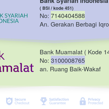
Bank Syariah Indonesia
( BSI / kode 451)
No: 
7140404588
An. Gerakan Berbagi Iqro
Bank Muamalat ( Kode 1
No: 
3100008765
an. Ruang Baik-Wakaf