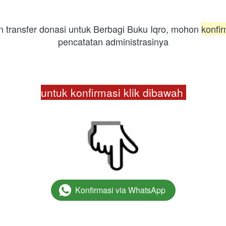
 transfer donasi untuk Berbagi Buku Iqro, mohon 
konfir
pencatatan administrasinya
untuk konfirmasi klik dibawah 
Konfirmasi via WhatsApp
`