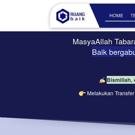
HOME
T
MasyaAllah Tabara
Baik bergab
Bismillah,
Melakukan Transfer