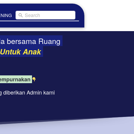
Search
ENING
da bersama Ruang 
Untuk Anak 
 sempurnakan 
 diberikan Admin kami 