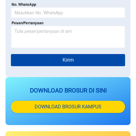
No. WhatsApp
Pesan/Pertanyaan
`
Kirim
DOWNLOAD BROSUR DI SINI
`
DOWNLOAD BROSUR KAMPUS