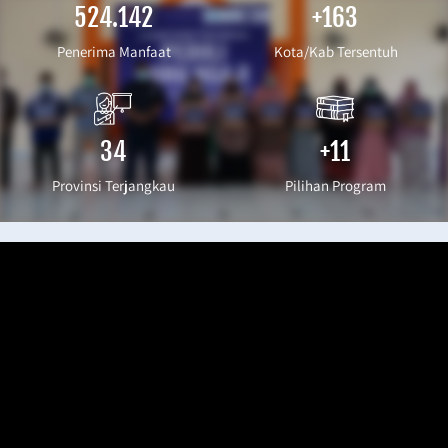
524.142
+163
Penerima Manfaat
Kota/Kab Tersentuh
34
+11
Provinsi Terjangkau
Pilihan Program