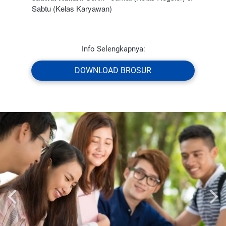
Sabtu (Kelas Karyawan)
Info Selengkapnya:
`
DOWNLOAD BROSUR