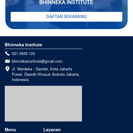
BHINNEKA INSTITUTE 
`
DAFTAR SEKARANG
Bhinneka Institute
021 5555 123
bhinnekainstitute@gmail.com
Jl. Merdeka - Gambir, Kota Jakarta 
Pusat, Daerah Khusus Ibukota Jakarta, 
Indonesia
Menu
Layanan