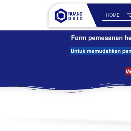
HOME
T
Form pemesanan hew
Untuk memudahkan penca
Mo