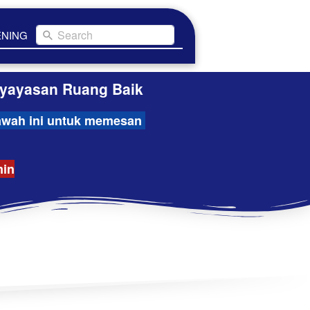
Search
ENING
 yayasan Ruang Baik
awah ini untuk memesan 
min