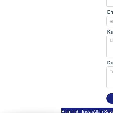
Em
Ku
Do
Bismillah, InsyaAllah Sa