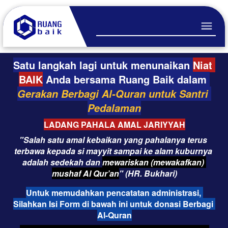
Satu langkah lagi untuk menunaikan 
Niat 
BAIK
Anda
bersama Ruang Baik dalam 
Gerakan Berbagi Al-Quran untuk Santri 
Pedalaman
LADANG PAHALA AMAL JARIYYAH
"Salah satu amal kebaikan yang pahalanya terus 
terbawa kepada si mayyit sampai ke alam kuburnya 
adalah sedekah dan 
mewariskan (mewakafkan) 
mushaf Al Qur’an
" (HR. Bukhari)
Untuk memudahkan pencatatan administrasi, 
Silahkan Isi Form di bawah ini untuk donasi Berbagi 
Al-Quran