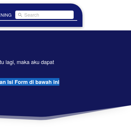
Search
ENING
Wahai Tuhanku, sekiranya Engkau berkenan menunda [kematian]ku sedikit waktu lagi, maka aku dapat 
n Isi Form di bawah ini