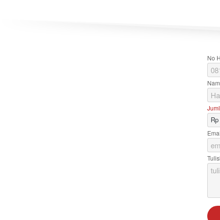
No H
Nam
Juml
Rp
Emai
Tuli