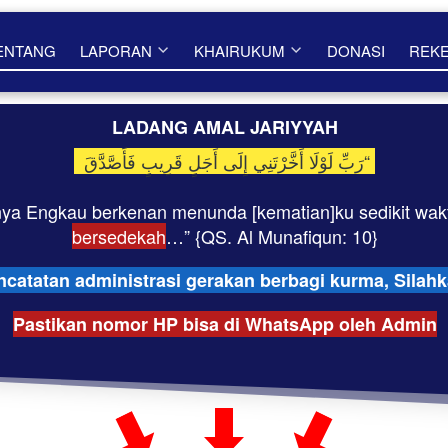
ENTANG
LAPORAN
KHAIRUKUM
DONASI
REK
LADANG AMAL JARIYYAH
  رَبِّ لَوْلَا أَخَّرْتَنِي إِلَى أَجَلٍ قَرِيبٍ فَأَصَّدَّقَ“ 
bersedekah
…” {QS. Al Munafiqun: 10}
tatan administrasi gerakan berbagi kurma, Silahka
Pastikan nomor HP bisa di WhatsApp oleh Admin