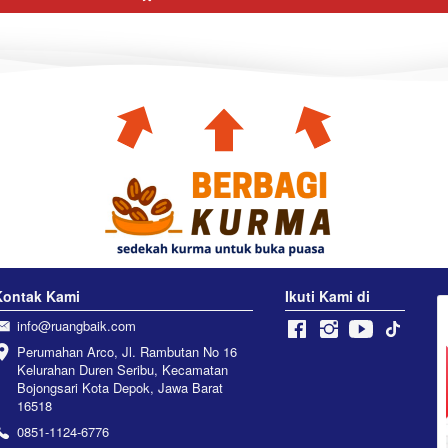
Kontak Kami
Ikuti Kami di
info@ruangbaik.com
Perumahan Arco, Jl. Rambutan No 16 
Kelurahan Duren Seribu, Kecamatan 
Bojongsari Kota Depok, Jawa Barat 
16518
0851-1124-6776