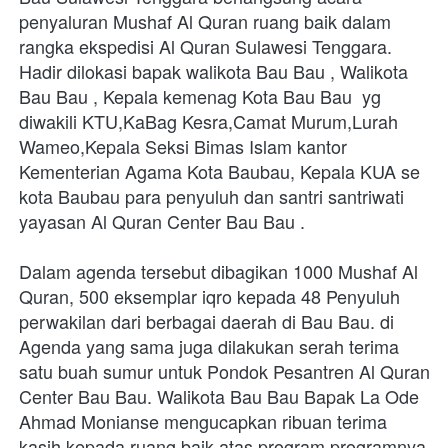
penyaluran Mushaf Al Quran ruang baik dalam 
rangka ekspedisi Al Quran Sulawesi Tenggara. 
Hadir dilokasi bapak walikota Bau Bau , Walikota 
Bau Bau , Kepala kemenag Kota Bau Bau  yg 
diwakili KTU,KaBag Kesra,Camat Murum,Lurah 
Wameo,Kepala Seksi Bimas Islam kantor 
Kementerian Agama Kota Baubau, Kepala KUA se 
kota Baubau para penyuluh dan santri santriwati 
yayasan Al Quran Center Bau Bau .
Dalam agenda tersebut dibagikan 1000 Mushaf Al 
Quran, 500 eksemplar iqro kepada 48 Penyuluh 
perwakilan dari berbagai daerah di Bau Bau. di 
Agenda yang sama juga dilakukan serah terima 
satu buah sumur untuk Pondok Pesantren Al Quran 
Center Bau Bau. Walikota Bau Bau Bapak La Ode 
Ahmad Monianse mengucapkan ribuan terima 
kasih kepada ruang baik atas program programnya 