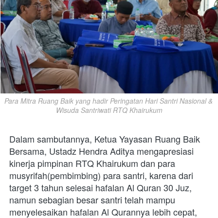
Para Mitra Ruang Baik yang hadir Peringatan Hari Santri Nasional & 
Wisuda Santriwati RTQ Khairukum
Dalam sambutannya, Ketua Yayasan Ruang Baik 
Bersama, Ustadz Hendra Aditya mengapresiasi 
kinerja pimpinan RTQ Khairukum dan para 
musyrifah(pembimbing) para santri, karena dari 
target 3 tahun selesai hafalan Al Quran 30 Juz, 
namun sebagian besar santri telah mampu 
menyelesaikan hafalan Al Qurannya lebih cepat, 