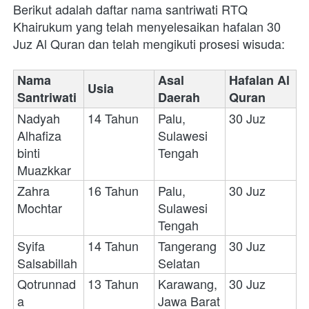
Berikut adalah daftar nama santriwati RTQ 
Khairukum yang telah menyelesaikan hafalan 30 
Juz Al Quran dan telah mengikuti prosesi wisuda:
Nama 
Asal 
Hafalan Al 
Usia
Santriwati
Daerah
Quran
Nadyah 
14 Tahun 
Palu, 
30 Juz
Alhafiza 
Sulawesi 
binti 
Tengah
Muazkkar
Zahra 
16 Tahun
Palu, 
30 Juz
Mochtar
Sulawesi 
Tengah
Syifa 
14 Tahun
Tangerang 
30 Juz
Salsabillah
Selatan
Qotrunnad
13 Tahun
Karawang, 
30 Juz
a 
Jawa Barat