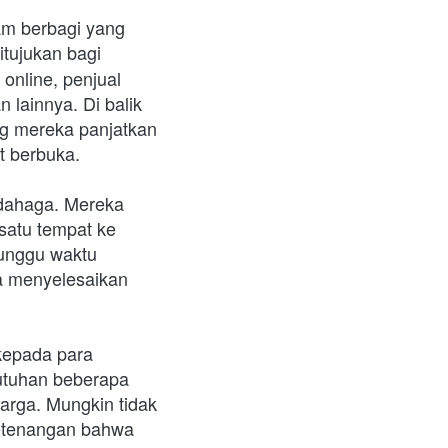
m berbagi yang 
itujukan bagi 
nline, penjual 
 lainnya. Di balik 
g mereka panjatkan 
t berbuka.
dahaga. Mereka 
satu tempat ke 
unggu waktu 
a menyelesaikan 
kepada para 
utuhan beberapa 
rga. Mungkin tidak 
ketenangan bahwa 