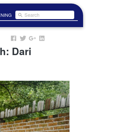
Search
ENING
: Dari