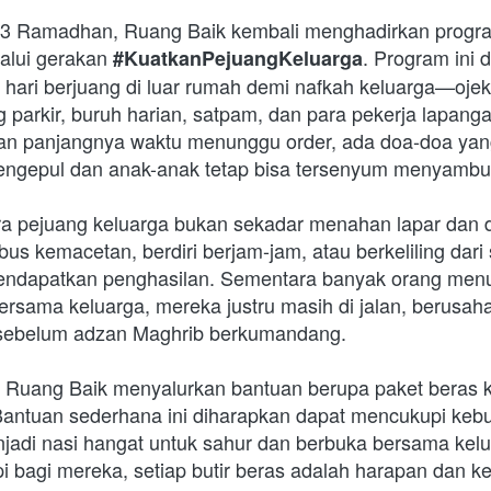
13 Ramadhan, Ruang Baik kembali menghadirkan progra
alui gerakan 
. Program ini d
#KuatkanPejuangKeluarga
hari berjuang di luar rumah demi nafkah keluarga—ojek o
g parkir, buruh harian, satpam, dan para pekerja lapangan
dan panjangnya waktu menunggu order, ada doa-doa yan
engepul dan anak-anak tetap bisa tersenyum menyambu
a pejuang keluarga bukan sekadar menahan lapar dan 
s kemacetan, berdiri berjam-jam, atau berkeliling dari 
mendapatkan penghasilan. Sementara banyak orang men
ersama keluarga, mereka justru masih di jalan, berusah
r sebelum adzan Maghrib berkumandang.
i, Ruang Baik menyalurkan bantuan berupa paket beras 
Bantuan sederhana ini diharapkan dapat mencukupi keb
adi nasi hangat untuk sahur dan berbuka bersama kelua
api bagi mereka, setiap butir beras adalah harapan dan 