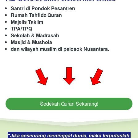
Santri di Pondok Pesantren
Rumah Tahfidz Quran
Majelis Taklim
TPA/TPQ
Sekolah & Madrasah
Masjid & Mushola 
dan wilayah muslim di pelosok Nusantara.
Sedekah Quran Sekarang!
`
“
Jika seseorang meninggal dunia, maka terputuslah 