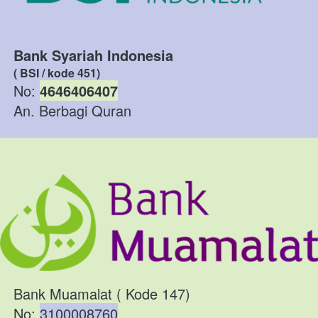
Bank Syariah Indonesia
( BSI / kode 451)
No: 
4646406407
An. Berbagi Quran
Bank Muamalat ( Kode 147)
No: 
3100008760