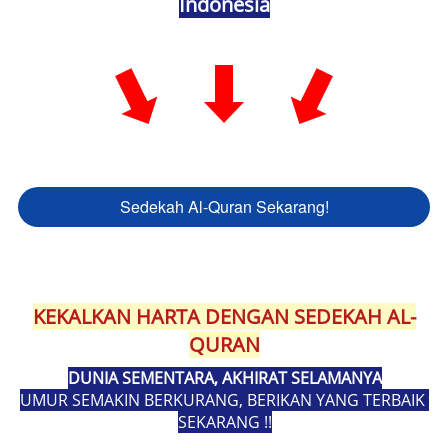
Indonesia
Sedekah Al-Quran Sekarang!
`
KEKALKAN HARTA DENGAN SEDEKAH AL-
QURAN
DUNIA SEMENTARA, AKHIRAT SELAMANYA
UMUR SEMAKIN BERKURANG, BERIKAN YANG TERBAIK 
SEKARANG !!