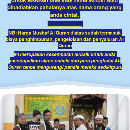
dihadiahkan pahalanya atas nama orang yang 
anda cintai. 
_____________
NB: Harga Mushaf Al Quran diatas sudah termasuk 
biaya penghimpunan, pengelolaan dan penyaluran Al 
Quran
Ini merupakan kesempatan terbaik untuk anda 
mendapatkan aliran pahala dari para penghafal Al-
Quran tanpa mengurangi pahala mereka sedikitpun.