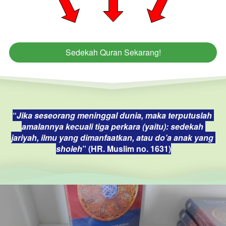
Sedekah Quran Sekarang!
`
“
Jika seseorang meninggal dunia, maka terputuslah 
amalannya kecuali tiga perkara (yaitu): sedekah 
jariyah, ilmu yang dimanfaatkan, atau do’a anak yang 
sholeh
” (HR. Muslim no. 1631)