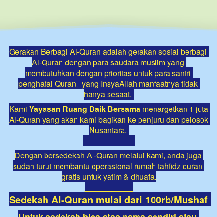
Gerakan Berbagi Al-Quran adalah gerakan sosial berbagi 
Al-Quran dengan para saudara muslim yang 
membutuhkan dengan prioritas untuk para santri 
penghafal Quran,  yang InsyaAllah manfaatnya tidak 
hanya sesaat. 
Kami 
Yayasan Ruang Baik Bersama 
menargetkan 1 juta 
Al-Quran yang akan kami bagikan ke penjuru dan pelosok 
Nusantara. 
____________
Dengan bersedekah Al-Quran melalui kami, anda juga 
sudah turut membantu operasional rumah tahfidz quran 
gratis untuk yatim & dhuafa.
___________
Sedekah Al-Quran mulai dari 100rb/Mushaf 
Untuk sedekah bisa atas nama sendiri atau 