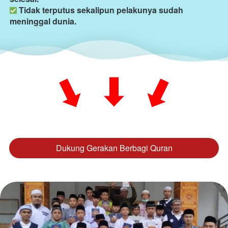
Tidak terputus sekalipun pelakunya sudah 
meninggal dunia.
Dukung Gerakan Berbagi Quran
`