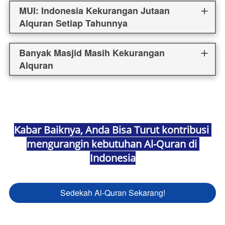
MUI: Indonesia Kekurangan Jutaan
Alquran Setiap Tahunnya
Banyak Masjid Masih Kekurangan
Alquran
Kabar Baiknya, Anda Bisa Turut kontribusi 
mengurangin kebutuhan Al-Quran di 
Indonesia
Sedekah Al-Quran Sekarang!
`