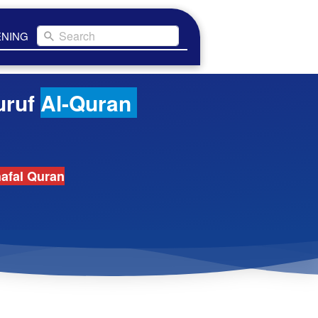
Search
ENING
uruf 
Al-Quran 
afal Quran