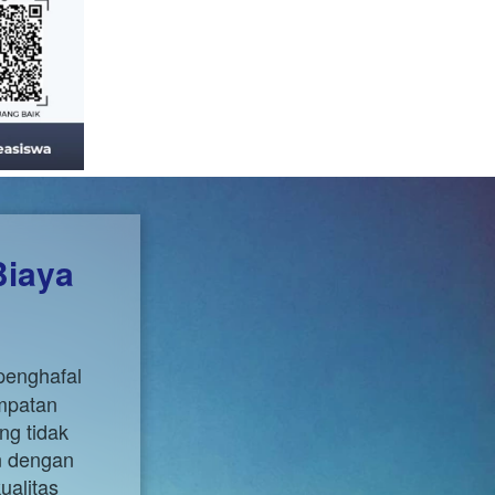
iaya 
enghafal 
patan 
g tidak 
n dengan 
alitas 