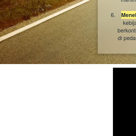
Meneb
kebij
berkont
di peda