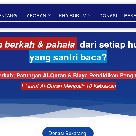
ENTANG
LAPORAN
KHAIRUKUM
DONASI
REK
 berkah & pahala 
dari setiap h
yang santri baca?
erkah; Patungan Al-Quran & Biaya Pendidikan Pengh
1 Huruf Al-Quran Mengalir 10 Kebaikan
Donasi Sekarang!
`