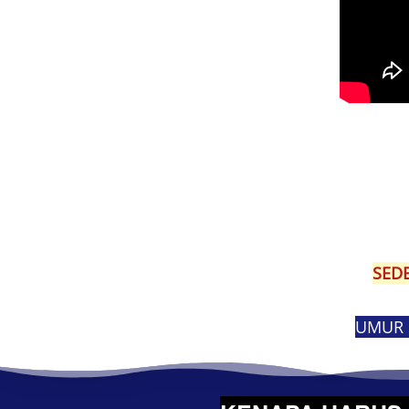
SED
UMUR 