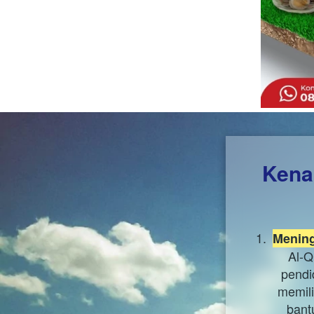
Kena
Mening
Al-Q
pendi
memili
bant