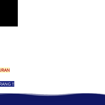
URAN
ANG !!