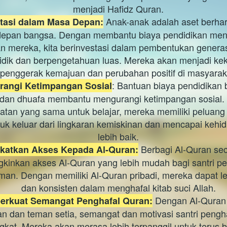
menjadi Hafidz Quran.
 Anak-anak adalah aset berhar
stasi dalam Masa Depan:
epan bangsa. Dengan membantu biaya pendidikan meng
n mereka, kita berinvestasi dalam pembentukan generas
didik dan berpengetahuan luas. Mereka akan menjadi kek
penggerak kemajuan dan perubahan positif di masyarak
: Bantuan biaya pendidikan b
angi Ketimpangan Sosial
 dan dhuafa membantu mengurangi ketimpangan sosial.
tan yang sama untuk belajar, mereka memiliki peluang y
tuk keluar dari lingkaran kemiskinan dan mencapai kehid
lebih baik.
 Berbagi Al-Quran seca
katkan Akses Kepada Al-Quran:
inkan akses Al-Quran yang lebih mudah bagi santri pen
an. Dengan memiliki Al-Quran pribadi, mereka dapat leb
dan konsisten dalam menghafal kitab suci Allah.
 Dengan Al-Quran 
rkuat Semangat Penghafal Quran:
n dan teman setia, semangat dan motivasi santri pengha
kat. Mereka akan merasa lebih terpanggil untuk terus b