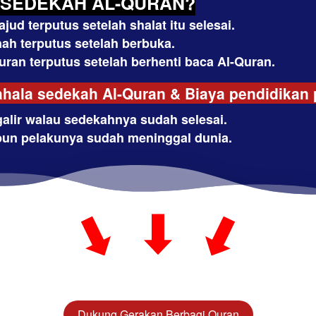
 SEDEKAH AL-QURAN?
ajud terputus setelah shalat itu selesai. 
ah terputus setelah berbuka. 
uran terputus setelah berhenti baca Al-Quran.
ahala sedekah Al-Quran & Biaya pendidikan 
alir walau sedekahnya sudah selesai. 
ipun pelakunya sudah meninggal dunia.
Dukung Gerakan Berbagi Quran
`